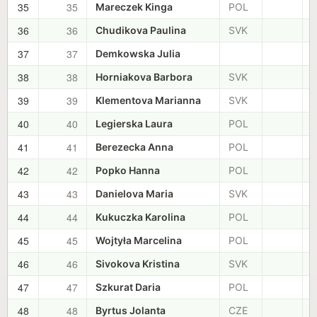
35
35
+
Mareczek Kinga
POL
36
36
+
Chudikova Paulina
SVK
37
37
+
Demkowska Julia
38
38
+
Horniakova Barbora
SVK
39
39
+
Klementova Marianna
SVK
40
40
+
Legierska Laura
POL
41
41
+
Berezecka Anna
POL
42
42
+
Popko Hanna
POL
43
43
+
Danielova Maria
SVK
44
44
+
Kukuczka Karolina
POL
45
45
+
Wojtyła Marcelina
POL
46
46
+
Sivokova Kristina
SVK
47
47
+
Szkurat Daria
POL
48
48
+
Byrtus Jolanta
CZE