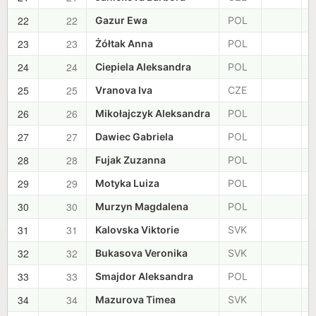
22
22
+
Gazur Ewa
POL
23
23
+
Żółtak Anna
POL
24
24
+
Ciepiela Aleksandra
POL
25
25
+
Vranova Iva
CZE
26
26
+
Mikołajczyk Aleksandra
POL
27
27
+
Dawiec Gabriela
POL
28
28
+
Fujak Zuzanna
POL
29
29
+
Motyka Luiza
POL
30
30
+
Murzyn Magdalena
POL
31
31
+
Kalovska Viktorie
SVK
32
32
+
Bukasova Veronika
SVK
33
33
+
Smajdor Aleksandra
POL
34
34
+
Mazurova Timea
SVK