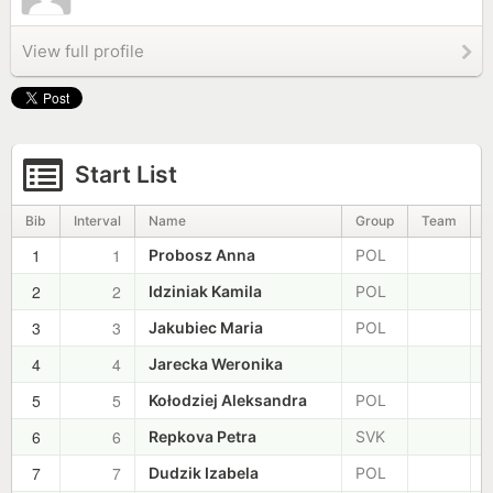
View full profile
Start List
Bib
Interval
Name
Group
Team
S
1
1
+
Probosz Anna
POL
2
2
+
Idziniak Kamila
POL
3
3
+
Jakubiec Maria
POL
4
4
+
Jarecka Weronika
5
5
+
Kołodziej Aleksandra
POL
6
6
+
Repkova Petra
SVK
7
7
+
Dudzik Izabela
POL