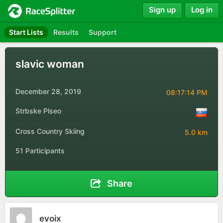
Sign up
Log in
Start Lists
Results
Support
slavic woman
December 28, 2019
08:17:14 PM
Strbske Plseo
Cross Country Skiing
5.0 km
51 Participants
Share
evoix