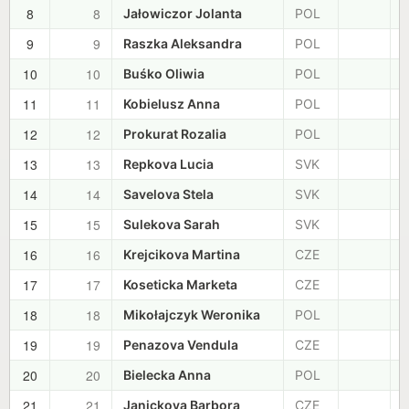
8
8
+
Jałowiczor Jolanta
POL
9
9
+
Raszka Aleksandra
POL
10
10
+
Buśko Oliwia
POL
11
11
+
Kobielusz Anna
POL
12
12
+
Prokurat Rozalia
POL
13
13
+
Repkova Lucia
SVK
14
14
+
Savelova Stela
SVK
15
15
+
Sulekova Sarah
SVK
16
16
+
Krejcikova Martina
CZE
17
17
+
Koseticka Marketa
CZE
18
18
+
Mikołajczyk Weronika
POL
19
19
+
Penazova Vendula
CZE
20
20
+
Bielecka Anna
POL
21
21
+
Janickova Barbora
CZE