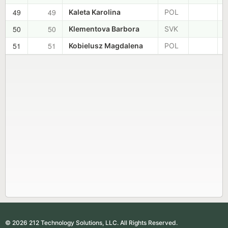
49
49
+
Kaleta Karolina
POL
50
50
+
Klementova Barbora
SVK
51
51
+
Kobielusz Magdalena
POL
© 2026 212 Technology Solutions, LLC. All Rights Reserved.