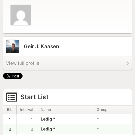
Geir J. Kaasen
View full profile
Start List
Bib
Interval
Name
Group
1
1
Ledig *
*
2
2
Ledig *
*