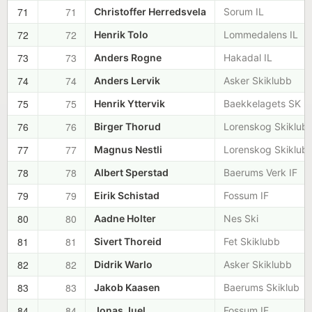
71
71
Christoffer Herredsvela
Sorum IL
72
72
Henrik Tolo
Lommedalens IL
73
73
Anders Rogne
Hakadal IL
74
74
Anders Lervik
Asker Skiklubb
75
75
Henrik Yttervik
Baekkelagets SK
76
76
Birger Thorud
Lorenskog Skiklub
77
77
Magnus Nestli
Lorenskog Skiklub
78
78
Albert Sperstad
Baerums Verk IF
79
79
Eirik Schistad
Fossum IF
80
80
Aadne Holter
Nes Ski
81
81
Sivert Thoreid
Fet Skiklubb
82
82
Didrik Warlo
Asker Skiklubb
83
83
Jakob Kaasen
Baerums Skiklub
84
84
Jonas Juel
Fossum IF