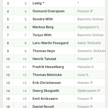
3
3
Ledig *
*
4
4
Osmund Oversjoen
Fossum IF
5
5
Sondre With
Baerums Skiklub
6
6
Markus Berg
Oppegaard IL
7
7
Torjus With
Baerums Skiklub
8
8
Lars-Martin Fossgard
Asker Skiklubb
9
9
Thomas Heyn
Skedsmo Skiklubb
10
10
Henrik Talstad
Fossum IF
11
11
Fredrik Hesselberg
Hakadal IL
12
12
Thomas Meinicke
Jutul IL
13
13
Erik Christiansen
Holmen IF
14
14
Georg Skogseth
Gjelleraasen IF
15
15
Emil Arnkvaern
Fossum IF
16
16
Daniel Nyvoll
Fossum IF