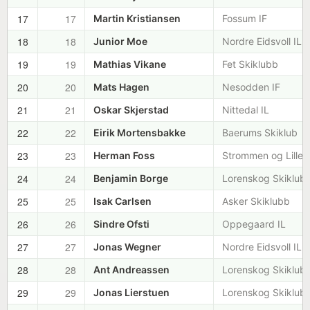
17
17
Martin Kristiansen
Fossum IF
18
18
Junior Moe
Nordre Eidsvoll IL
19
19
Mathias Vikane
Fet Skiklubb
20
20
Mats Hagen
Nesodden IF
21
21
Oskar Skjerstad
Nittedal IL
22
22
Eirik Mortensbakke
Baerums Skiklub
23
23
Herman Foss
Strommen og Lilles
24
24
Benjamin Borge
Lorenskog Skiklub
25
25
Isak Carlsen
Asker Skiklubb
26
26
Sindre Ofsti
Oppegaard IL
27
27
Jonas Wegner
Nordre Eidsvoll IL
28
28
Ant Andreassen
Lorenskog Skiklub
29
29
Jonas Lierstuen
Lorenskog Skiklub