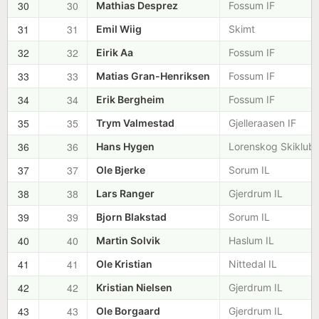
30
30
Mathias Desprez
Fossum IF
31
31
Emil Wiig
Skimt
32
32
Eirik Aa
Fossum IF
33
33
Matias Gran-Henriksen
Fossum IF
34
34
Erik Bergheim
Fossum IF
35
35
Trym Valmestad
Gjelleraasen IF
36
36
Hans Hygen
Lorenskog Skiklub
37
37
Ole Bjerke
Sorum IL
38
38
Lars Ranger
Gjerdrum IL
39
39
Bjorn Blakstad
Sorum IL
40
40
Martin Solvik
Haslum IL
41
41
Ole Kristian
Nittedal IL
42
42
Kristian Nielsen
Gjerdrum IL
43
43
Ole Borgaard
Gjerdrum IL