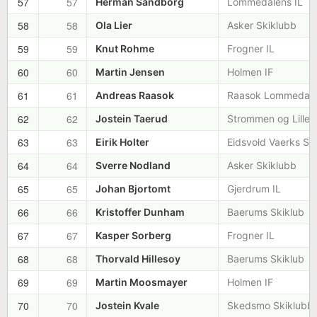
57
57
Herman Sandborg
Lommedalens IL
58
58
Ola Lier
Asker Skiklubb
59
59
Knut Rohme
Frogner IL
60
60
Martin Jensen
Holmen IF
61
61
Andreas Raasok
Raasok Lommedale
62
62
Jostein Taerud
Strommen og Lilles
63
63
Eirik Holter
Eidsvold Vaerks Sk
64
64
Sverre Nodland
Asker Skiklubb
65
65
Johan Bjortomt
Gjerdrum IL
66
66
Kristoffer Dunham
Baerums Skiklub
67
67
Kasper Sorberg
Frogner IL
68
68
Thorvald Hillesoy
Baerums Skiklub
69
69
Martin Moosmayer
Holmen IF
70
70
Jostein Kvale
Skedsmo Skiklubb