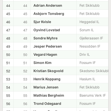
44
44
Adrian Andersen
Fet Skiklubb
45
45
Asbjorn Tonsberg
Fet Skiklubb
46
46
Sjur Kvisle
Heggedal IL
47
47
Oyvind Lovstad
Sorum IL
48
48
Sondre Myhre
Gjelleraasen IF
49
49
Jesper Pedersen
Nesodden IF
50
50
Vegard Hagen
Driv IL
51
51
Simon Kim
Fossum IF
52
52
Kristian Skogvold
Skedsmo Skiklubb
53
53
Henrik Koppang
Haslum IL
54
54
Marius Jensen
Fet Skiklubb
55
55
Mathias Bergheim
Baerums Verk IF
56
56
Trond Odegaard
Fossum IF