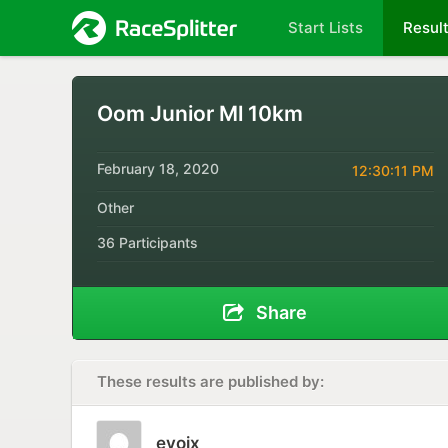
Start Lists
Resul
Oom Junior Ml 10km
February 18, 2020
12:30:11 PM
Other
36 Participants
Share
These results are published by:
evoix