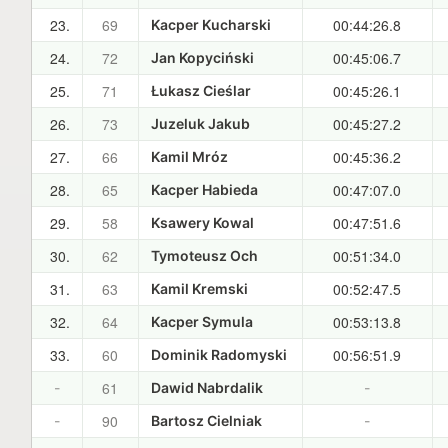
23.
69
00:44:26.8
Kacper Kucharski
24.
72
00:45:06.7
Jan Kopyciński
25.
71
00:45:26.1
Łukasz Cieślar
26.
73
00:45:27.2
Juzeluk Jakub
27.
66
00:45:36.2
Kamil Mróz
28.
65
00:47:07.0
Kacper Habieda
29.
58
00:47:51.6
Ksawery Kowal
30.
62
00:51:34.0
Tymoteusz Och
31.
63
00:52:47.5
Kamil Kremski
32.
64
00:53:13.8
Kacper Symula
33.
60
00:56:51.9
Dominik Radomyski
61
-
Dawid Nabrdalik
-
90
-
Bartosz Cielniak
-