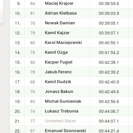
9.
84
00:38:59.6
Maciej Krajcer
10.
81
00:39:03.9
Adrian Kiełbasa
11.
76
00:39:05.1
Nowak Damian
12.
79
00:39:07.1
Kamil Kajzar
13.
80
00:40:50.1
Karol Maciejowski
14.
75
00:41:54.2
Kamil Ozga
15.
86
00:42:38.1
Kacper Fugiel
16.
78
00:42:39.2
Jakub Ferenc
17.
68
00:42:40.9
Kamil Dudzik
18.
70
00:42:49.6
Jonasz Bakun
19.
83
00:42:56.6
Michał Gumieniak
20.
74
00:44:06.7
Łukasz Trebunia
21.
77
00:44:07.1
Unnamed Racer
22.
67
00:44:21.4
Emanuel Sosnowski