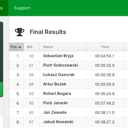
ts
Support
Final Results
Pos
Bib
Name
Time
1.
92
00:34:50.1
Sebastian Bryja
2.
91
00:35:32.9
Piotr Sobiczewski
3.
89
00:35:35.8
Łukasz Gazurek
4.
88
00:35:59.9
Artur Bożek
5.
93
00:36:24.8
Robert Bugara
6.
85
00:37:49.2
Piotr Jarecki
7.
82
00:38:11.0
Jan Zawada
8.
87
00:38:27.2
Jakub Kowalski